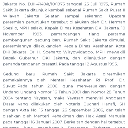
Jakarta No. D.III-4140/a/10/1975 tanggal 25 Juli 1975, Rumah
Sakit Jakarta ditunjuk kembali sebagai Rumah Sakit Pusat II
Wilayah Jakarta Selatan sampai sekarang. Upacara
peresmian penunjukan tersebut dilakukan oleh Dr. Herman
Soesilo, MPH selaku Kepala Dinas Kesehatan DKI Jakarta. 10
November 1993, pemancangan tiang pertama
pembangunan gedung baru Rumah Sakit Jakarta dimulai,
peresmiannya dilakukanoleh Kepala Dinas Kesehatan Kota
DKI Jakarta, Dr. H. Soeharto Wiryowidagdo, MPH mewakili
Bapak Gubernur DKI Jakarta, dan dilanjutkan dengan
penanda tanganan prasasti. Pada tanggal 2 Agustus 1995,
Gedung baru Rumah Sakit Jakarta diresmikan
pemakaiannya oleh Menteri Kesehatan RI Prof. Dr.
Suyudi.Pada tahun 2006, guna menyesuaikan dengan
Undang Undang Nomor 16 Tahun 2001 dan Nomor 28 Tahun
2004 tentang Yayasan, maka Yayasan merevisi Anggaran
Dasar yang dilakukan oleh Notaris Buchari Hanafi, SH
dengan Akta No. 15 tanggal 26 September 2006, dan telah
disahkan oleh Menteri Kehakiman dan Hak Asasi Manusia
pada tanggal 16 Januari 2007. Berkaitan dengan hal tersebut