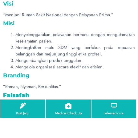
Visi
“Menjadi Rumah Sakit Nasional dengan Pelayanan Prima.”
Misi
Menyelenggarakan pelayanan bermutu dengan mengutamakan
keselamatan pasien.
Meningkatkan mutu SDM yang berfokus pada kepuasan
pelanggan dan mejunjung tinggi etika profesi.
Mengembangkan produk unggulan.
Mengelola organisasi secara efektif dan efisien.
Branding
”Ramah, Nyaman, Berkualitas.”
Falsafah
“Kerja Tim untuk mencapai Visi dan Misi“
Buat Janji
Medical Check Up
Telemedicine
Saat ini, pelayanan rumah sakit yang memberikan profesionalisme dan
kenyamanan pada pelayanan merupakan tuntutan masyarakat yang
perlu dipenuhi. Hal tersebut memacu Rumah Sakit Jakarta untuk tetap