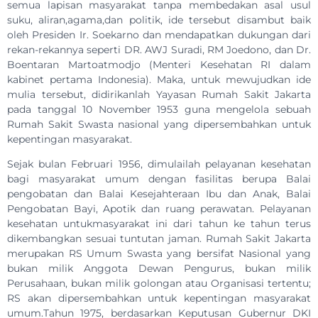
semua lapisan masyarakat tanpa membedakan asal usul
suku, aliran,agama,dan politik, ide tersebut disambut baik
oleh Presiden Ir. Soekarno dan mendapatkan dukungan dari
rekan-rekannya seperti DR. AWJ Suradi, RM Joedono, dan Dr.
Boentaran Martoatmodjo (Menteri Kesehatan RI dalam
kabinet pertama Indonesia). Maka, untuk mewujudkan ide
mulia tersebut, didirikanlah Yayasan Rumah Sakit Jakarta
pada tanggal 10 November 1953 guna mengelola sebuah
Rumah Sakit Swasta nasional yang dipersembahkan untuk
kepentingan masyarakat.
Sejak bulan Februari 1956, dimulailah pelayanan kesehatan
bagi masyarakat umum dengan fasilitas berupa Balai
pengobatan dan Balai Kesejahteraan Ibu dan Anak, Balai
Pengobatan Bayi, Apotik dan ruang perawatan. Pelayanan
kesehatan untukmasyarakat ini dari tahun ke tahun terus
dikembangkan sesuai tuntutan jaman. Rumah Sakit Jakarta
merupakan RS Umum Swasta yang bersifat Nasional yang
bukan milik Anggota Dewan Pengurus, bukan milik
Perusahaan, bukan milik golongan atau Organisasi tertentu;
RS akan dipersembahkan untuk kepentingan masyarakat
umum.Tahun 1975, berdasarkan Keputusan Gubernur DKI