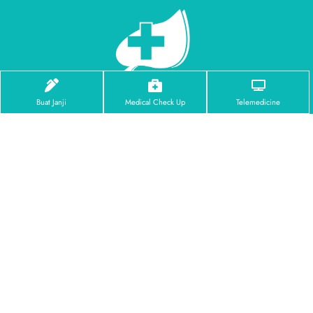
Buat Janji
Medical Check Up
Telemedicine
Facebook
Instagram
Tentang Kami
Profil RS Jakarta
Visi & Misi
Penghargaan
Pusat Unggulan
Eye Center
Dental Center
Orthopedic Center
Brain & Spine Center
Endoscopy Center