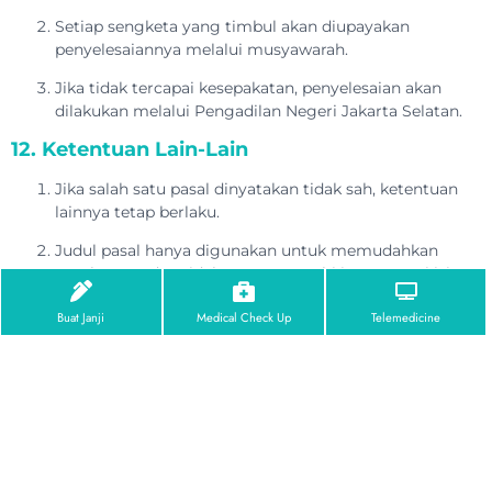
Setiap sengketa yang timbul akan diupayakan
penyelesaiannya melalui musyawarah.
Jika tidak tercapai kesepakatan, penyelesaian akan
dilakukan melalui Pengadilan Negeri Jakarta Selatan.
12. Ketentuan Lain-Lain
Jika salah satu pasal dinyatakan tidak sah, ketentuan
lainnya tetap berlaku.
Judul pasal hanya digunakan untuk memudahkan
pembacaan dan tidak memengaruhi interpretasi isi.
Dokumen ini merupakan keseluruhan perjanjian antara
Buat Janji
Medical Check Up
Telemedicine
pengguna dan RS Jakarta terkait penggunaan website.
13. Kontak
Jika Anda memiliki pertanyaan, saran, atau keluhan terkait
Syarat & Ketentuan ini, silakan hubungi:
Rumah Sakit Jakarta