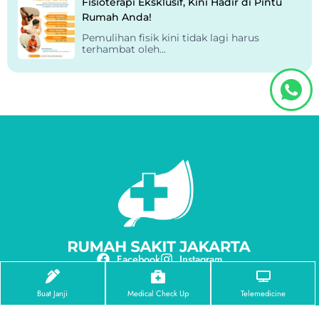
Fisioterapi Eksklusif, Kini Hadir di Pintu
Rumah Anda!
Pemulihan fisik kini tidak lagi harus
terhambat oleh...
Facebook
Instagram
Tentang Kami
Buat Janji
Medical Check Up
Telemedicine
Profil RS Jakarta
Visi & Misi