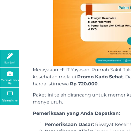
Buat Janji
Merayakan HUT Yayasan, Rumah Sakit Jak
kesehatan melalui
Promo Kado Sehat
. D
Medical Check
harga istimewa
Rp 720.000
.
Up
Paket ini telah dirancang untuk memeriksa
Telemedicine
menyeluruh.
Pemeriksaan yang Anda Dapatkan:
Pemeriksaan Dasar:
Riwayat Keseha