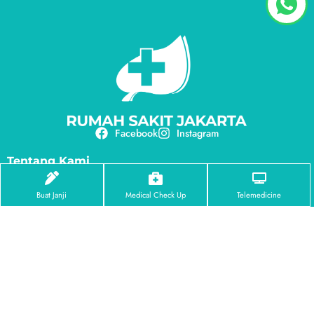
Facebook
Instagram
Tentang Kami
Profil RS Jakarta
Visi & Misi
Buat Janji
Medical Check Up
Telemedicine
Penghargaan
Pusat Unggulan
Eye Center
Dental Center
Orthopedic Center
Brain & Spine Center