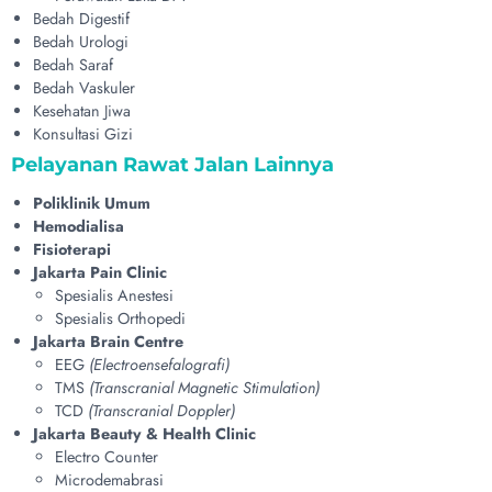
Bedah Digestif
Bedah Urologi
Bedah Saraf
Bedah Vaskuler
Kesehatan Jiwa
Konsultasi Gizi
Pelayanan Rawat Jalan Lainnya
Poliklinik Umum
Hemodialisa
Fisioterapi
Jakarta Pain Clinic
Spesialis Anestesi
Spesialis Orthopedi
Jakarta Brain Centre
EEG
(Electroensefalografi)
TMS
(Transcranial Magnetic Stimulation)
TCD
(Transcranial Doppler)
Jakarta Beauty & Health Clinic
Electro Counter
Microdemabrasi