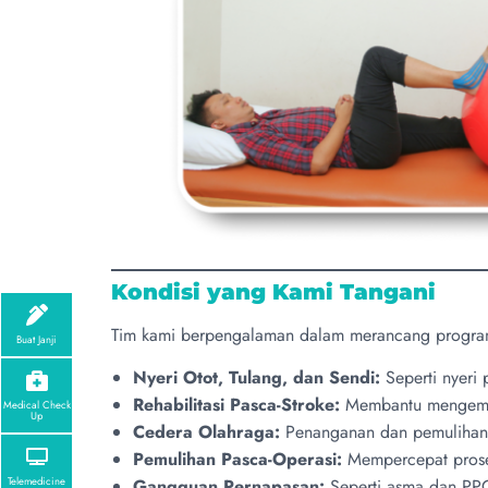
Kondisi yang Kami Tangani
Tim kami berpengalaman dalam merancang program r
Buat Janji
Nyeri Otot, Tulang, dan Sendi:
Seperti nyeri p
Rehabilitasi Pasca-Stroke:
Membantu mengembal
Medical Check
Up
Cedera Olahraga:
Penanganan dan pemulihan ce
Pemulihan Pasca-Operasi:
Mempercepat proses
Telemedicine
Gangguan Pernapasan:
Seperti asma dan PPO