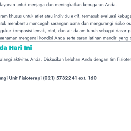
n layanan untuk menjaga dan meningkatkan kebugaran Anda.
am khusus untuk atlet atau individu aktif, termasuk evaluasi kebuga
untuk membantu mencegah serangan asma dan mengurangi risiko os
ukur komposisi lemak, otot, dan air dalam tubuh sebagai dasar 
haman mengenai kondisi Anda serta saran latihan mandiri yang d
a Hari Ini
halangi aktivitas Anda. Diskusikan keluhan Anda dengan tim Fisio
ungi Unit Fisioterapi (021) 5732241 ext. 160
Tentang Kami
Pusat Unggulan
New
Profil RS Jakarta
Eye Center
Artike