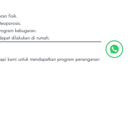
ran fisik.
teoporosis.
program kebugaran.
apat dilakukan di rumah.
terapi kami untuk mendapatkan program penanganan
s
Hubungi
l
Kontak Kami