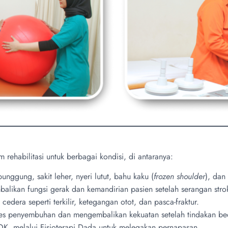
ehabilitasi untuk berbagai kondisi, di antaranya:
unggung, sakit leher, nyeri lutut, bahu kaku (
frozen shoulder
), dan
ikan fungsi gerak dan kemandirian pasien setelah serangan stro
dera seperti terkilir, ketegangan otot, dan pasca-fraktur.
 penyembuhan dan mengembalikan kekuatan setelah tindakan bedah
K, melalui Fisioterapi Dada untuk melegakan pernapasan.