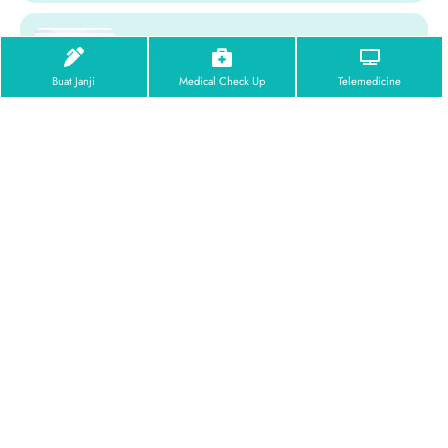
Arthroscopy untuk Perbaiki Gangguan
Sendi Lutut
Buat Janji
Medical Check Up
Telemedicine
Artroscopy adalah prosedur bedah
yang dilakukan untuk...
Ketahui Lebih Banyak Mengenai Dispepsia
Dispespsia adalah gangguan pada
saluran pencernaan...
Depigmentasi Gusi untuk Perawatan Estetik
Gusi Gelap
Senyum merupakan kunci utama dari
penampilan seseorang,...