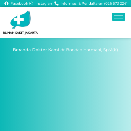
Facebook
Instagram
Informasi & Pendaftaran (021) 573 2241
Beranda
-
Dokter Kami
-
dr Bondan Harmani, SpM(K)