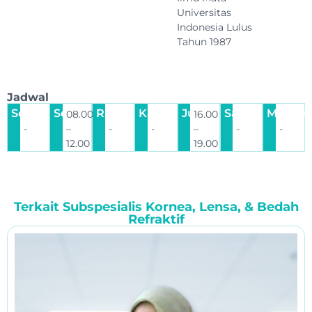
Universitas
Indonesia Lulus
Tahun 1987
Jadwal
Senin
Selasa
Rabu
Kamis
Jumat
Sabtu
Minggu
08.00
16.00
-
–
-
-
–
-
-
12.00
19.00
Terkait
Subspesialis Kornea, Lensa, & Bedah
Refraktif