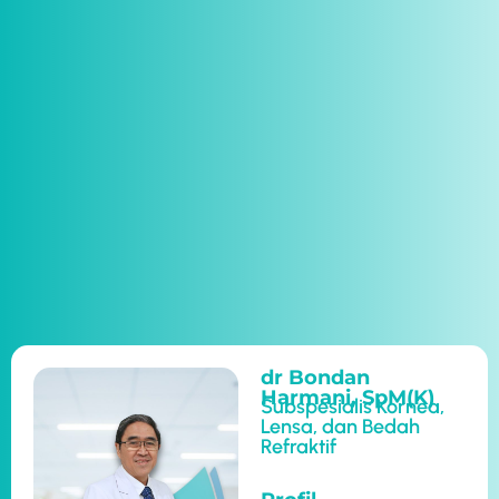
dr Bondan
Harmani, SpM(K)
Subspesialis Kornea,
Lensa, dan Bedah
Refraktif