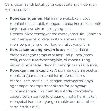
Gangguan Sendi Lutut yang dapat ditangani dengan
Arthroscopy :
Robekan
ligamen
: Hal ini menyebabkan lutut
menjadi tidak stabil, mengarah pada kerusakan lebih
lanjut pada struktur lutut yang lain.
Prosedur
Arthroscopy
dapat merekonstruksi ligamen
dan memperbaiki ketidakstabilannya untuk
memperpanjang umur bagian lutut yang lain.
Kerusakan
tulang
rawan
lutut
: Hal ini dapat
diobati dengan terapi atroskopi sel punca (stem
cell), prosedur
Arthroscopy
lain, di mana tulang
rawan diregenerasi dengan penggunaan sel punca.
Robekan
meniskus
: Jika Anda mengalamirobekan
meniskus(bantalan sendi lutut), Anda harus
memelihara meniskus dengan memperbaikinya
agar dapat mempertahankan sifat penyerap
guncangannya. Jika meniskus Anda mengalami
cedera parah dan perlu dibuang, maka hal ini akan
menyebabkan lutut yang semakin aus dan robek,
serta artritis dini.