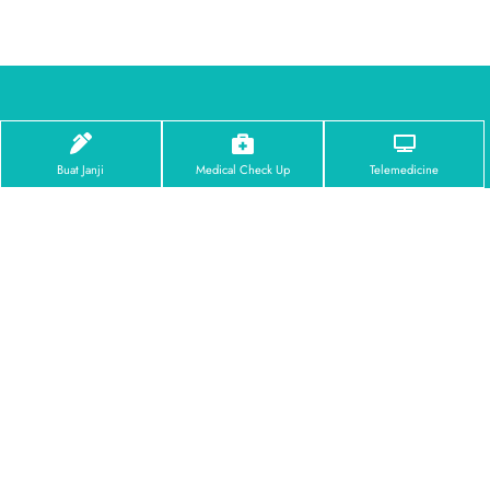
Buat Janji
Medical Check Up
Telemedicine
Facebook
Instagram
Tentang Kami
Profil RS Jakarta
Visi & Misi
Penghargaan
Pusat Unggulan
Eye Center
Dental Center
Orthopedic Center
Brain & Spine Center